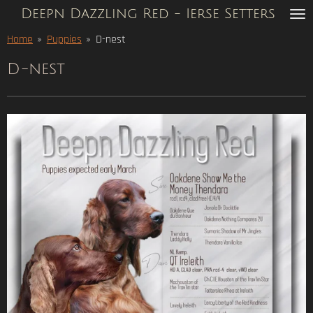
Deepn Dazzling Red - Ierse Setters
Ga
direct
Home
»
Puppies
»
D-nest
naar
de
D-nest
hoofdinhoud